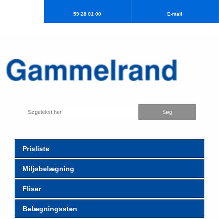
59 28 01 00
E-mail​
Prisliste
Miljøbelægning
Fliser
Belægningssten