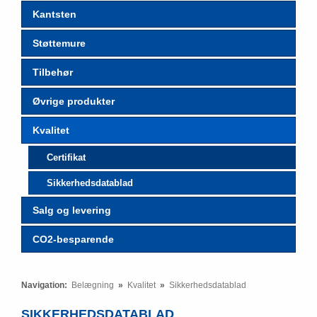
Kantsten
Støttemure
Tilbehør
Øvrige produkter
Kvalitet
Certifikat
Sikkerhedsdatablad
Salg og levering
CO2-besparende
Navigation:
Belægning
»
Kvalitet
»
Sikkerhedsdatablad
SIKKERHEDSDATABLAD