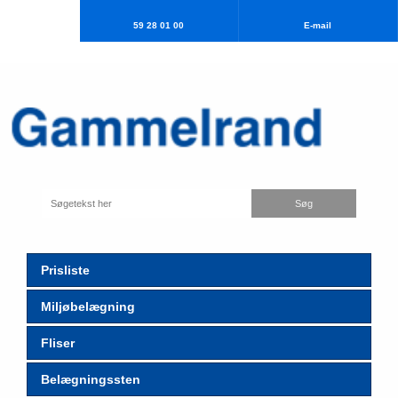
59 28 01 00
E-mail​
Prisliste
Miljøbelægning
Fliser
Belægningssten