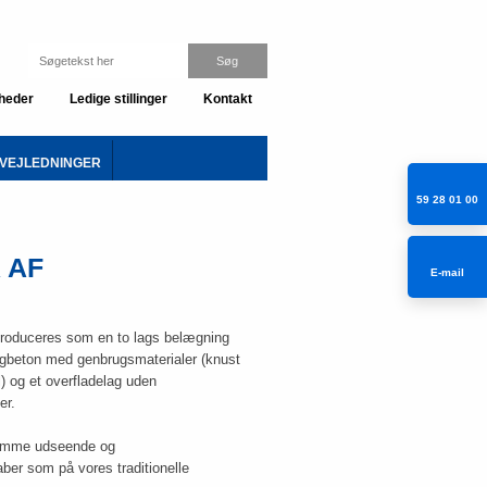
heder
Ledige stillinger
Kontakt
VEJLEDNINGER
59 28 01 00
 AF
E-mail​
 produceres som en to lags belægning
agbeton med genbrugsmaterialer (knust
) og et overfladelag uden
er.
amme udseende og
ber som på vores traditionelle