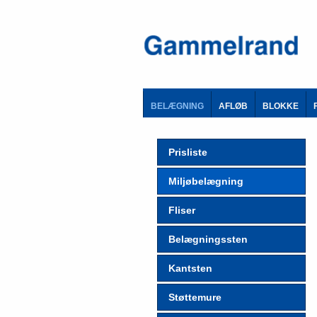
BELÆGNING
AFLØB
BLOKKE
Prisliste
Miljøbelægning
Fliser
Belægningssten
Kantsten
Støttemure