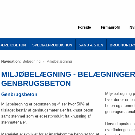
Forside
Firmaprofil
Ny
FÆRDIGBETON
SPECIALPRODUKTION
SAND & STEN
BROCHURER/
Navigation:
Belægning
»
Miljøbelægning
MILJØBELÆGNING - BELÆGNINGER
GENBRUGSBETON
​​Miljøbelægning
Genbrugsbeton
hvor der er en b
Miljøbelægning er betonsten og -fliser hvor 50% af
beton og stenmel
tilslaget består af genbrugsmaterialer fra knust beton
genbrugsmaterial
samt stenmel som er et restprodukt fra knusning af
stenmaterialer.
Derved opnås s
overfladeegenska
Materialet er udviklet for at imødekomme behovet for, at