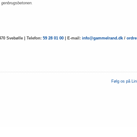
genbrugsbetonen.
470 Svebølle | Telefon:
59 28 01 00
| E-mail:
info@gammelrand.dk
/
ordr
Følg os på Li