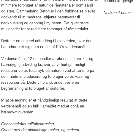
betonbelægninge
minimere forbruget af naturlige råmaterialer som sand
og sten. Gammelrand Beton er i den forbindelse blevet
Nedknust beton.​
godkendt til at modtage udtjente betonvarer til
nedknusning og genbrug i ny beton. Det giver store
muligheder for at reducere forbruget af råmaterialer.​
Dette er en generel udfordring i hele verden, hvor det
har udmøntet sig som en del af FN’s verdensmål.
Verdensmål nr. 12 omhandler at økonomisk vækst og
bæredygtig udvikling kræver, at vi hurtigst muligt
reducerer vores fodaftryk på naturen ved at ænd-re på
den måde vi producerer og forbruger vores varer og
ressourcer på. Dette vil blandt andet være en
begrænsning af forbruget af råstoffer.
Miljøbelægning er et håndgribeligt resultat af dette
verdensmål og en brik i arbejdet med at opnå en
bæredygtig verden.​
Gennemskåret miljøbelægning.
Øverst ses det almindelige toplag, og nederst