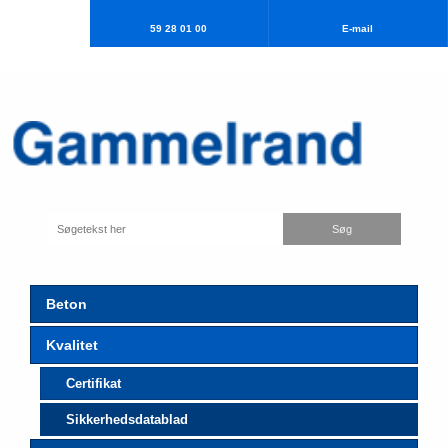
59 28 01 00
E-mail​
Beton
Kvalitet
Certifikat
Sikkerhedsdatablad