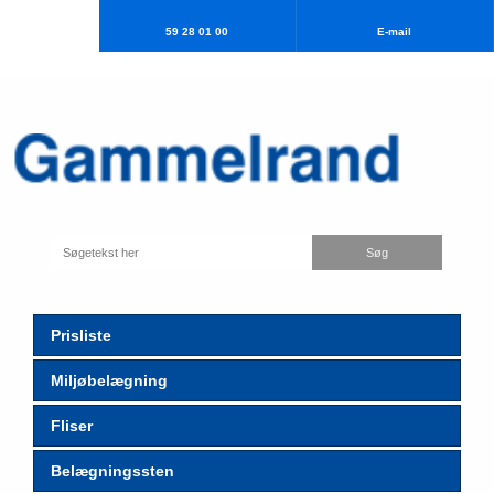
59 28 01 00
E-mail​
Prisliste
Miljøbelægning
Fliser
Belægningssten