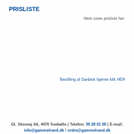
PRISLISTE
Hent vores prisliste ​her:​​
Bestilling af Danblok hjørner klik HER
Gl. Skovvej 6A, 4470 Svebølle | Telefon:
59 28 01 00
| E-mail:
info@gammelrand.dk
/
ordre@gammelrand.dk