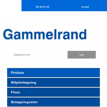
59 28 01 00
E-mail​
Prisliste
Miljøbelægning
Fliser
Belægningssten