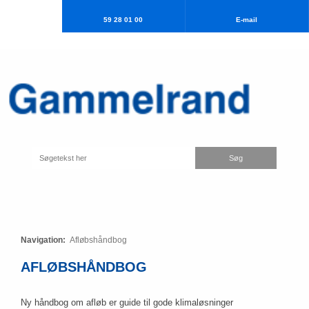
59 28 01 00
E-mail​
Navigation:
Afløbshåndbog
AFLØBSHÅNDBOG
​Ny håndbog om afløb er guide til gode klimaløsninger